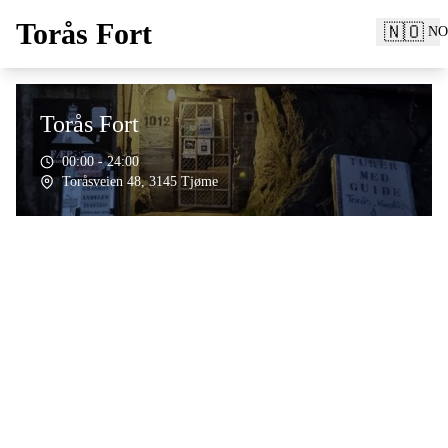
Torås Fort
🇳🇴
NO
Torås Fort
00:00 - 24:00
Toråsveien 48, 3145 Tjøme